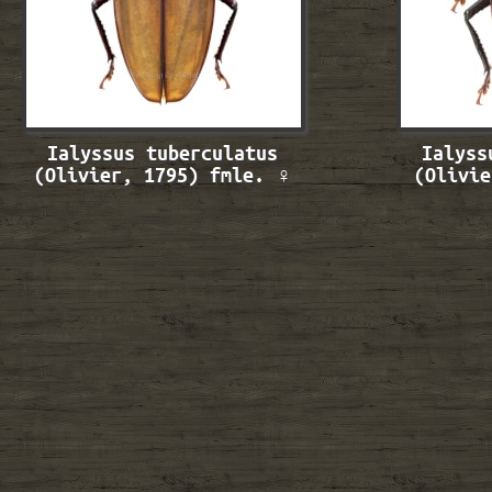
Ialyssus tuberculatus
Ialyss
(Olivier, 1795) fmle. ♀
(Olivi