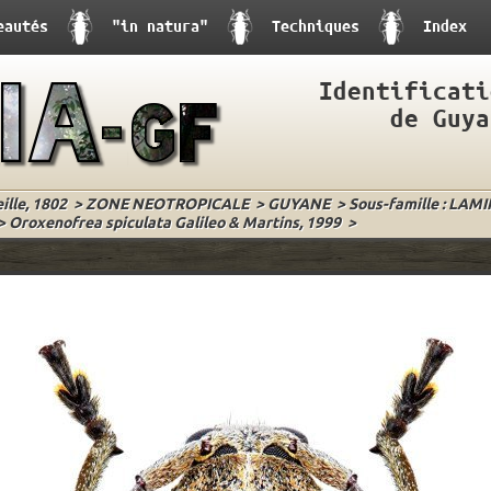
eautés
"in natura"
Techniques
Index
Identificati
de Guya
lle, 1802
>
ZONE NEOTROPICALE
>
GUYANE
>
Sous-famille : LAMI
>
Oroxenofrea spiculata Galileo & Martins, 1999
>