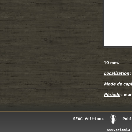
10 mm.
Localisation
:
Mode de cap
Période
: mar
SEAG éditions
Publ
www.prionia