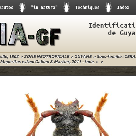
eautés
"in natura"
Techniques
Index
Identificati
de Guya
lle, 1802
>
ZONE NEOTROPICALE
>
GUYANE
>
Sous-famille : CER
Mephritus estoni Galileo & Martins, 2011 - fmle. ♀
>