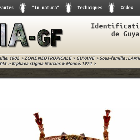
eautés
"in natura"
Techniques
Index
Identificati
de Guya
lle, 1802
>
ZONE NEOTROPICALE
>
GUYANE
>
Sous-famille : LAMI
845
>
Erphaea stigma Martins & Monné, 1974
>