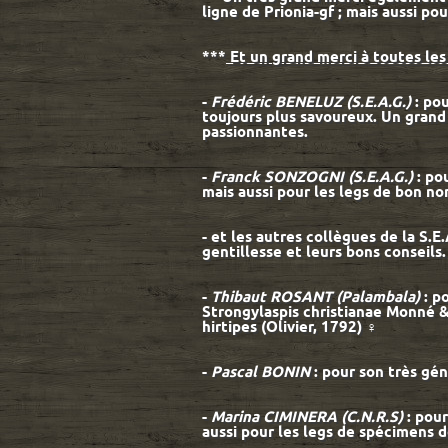
ligne de Prionia-gf ; mais aussi pou
***
Et un grand merci à toutes les
-
Frédéric BENELUZ (S.E.A.G.)
: po
toujours plus savoureux. Un grand
passionnantes.
-
Franck SONZOGNI (S.E.A.G.)
: po
mais aussi pour les legs de bon n
- et les autres collègues de la S.E.
gentillesse et leurs bons conseils.
-
Thibaut ROSANT (Palambala)
: p
Strongylaspis christianae Monné & 
hirtipes (Olivier, 1792) ♀
-
Pascal BONIN
: pour son très gé
-
Marina CIMINERA
(C.N.R.S)
: pou
aussi pour les legs de spécimens d