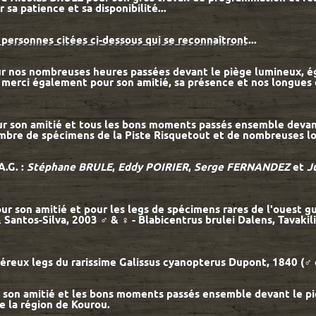
r sa patience et sa disponibilité...
 personnes citées ci-dessous qui se reconnaîtront
...
ur nos nombreuses heures passées devant le piège lumineux, éga
 merci également pour son amitié, sa présence et nos longues 
ur son amitié et tous les bons moments passés ensemble devant
ombre de spécimens de la Piste Risquetout et de nombreuses l
A.G. :
Stéphane BRULE
,
Eddy POIRIER
,
Serge FERNANDEZ
et
J
our son amitié et pour les legs de spécimens rares de l'ouest gu
Santos-Silva, 2003 ♂ & ♀ - Blabicentrus brulei Dalens, Tavakili
néreux legs du rarissime Galissus cyanopterus Dupont, 1840 (♂ 
r son amitié et les bons moments passés ensemble devant le pi
e la région de Kourou.