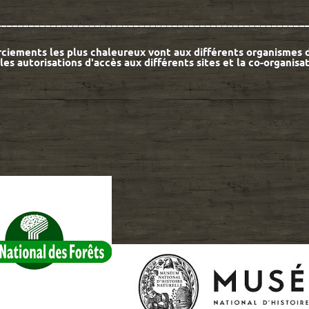
________________________________________________________
rciements les plus chaleureux vont aux différents organismes d
es autorisations d'accès aux différents sites et la co-organisa
*