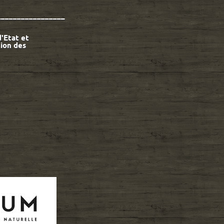
_________________
'Etat et
tion des