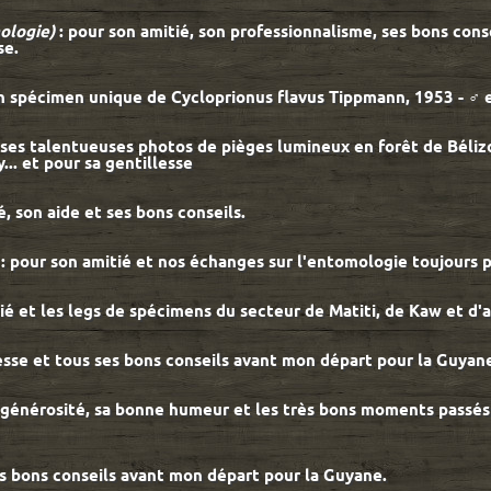
logie)
: pour son amitié, son professionnalisme, ses bons con
se.
on spécimen unique de Cycloprionus flavus Tippmann, 1953 - ♂ 
 ses talentueuses photos de pièges lumineux en forêt de Béliz
... et pour sa gentillesse
é, son aide et ses bons conseils.
)
: pour son amitié et nos échanges sur l'entomologie toujours 
ié et les legs de spécimens du secteur de Matiti, de Kaw et d'ai
lesse et tous ses bons conseils avant mon départ pour la Guyan
 générosité, sa bonne humeur et les très bons moments passé
es bons conseils avant mon départ pour la Guyane.