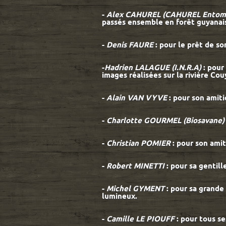
-
Alex CAHUREL (CAHUREL Entomo
passés ensemble en forêt guyanai
-
Denis FAURE
: pour le prêt de s
-
Hadrien LALAGUE (I.N.R.A)
: pour
images réalisées sur la rivière Couy
-
Alain VAN VYVE
: pour son amiti
-
Charlotte GOURMEL
(Biosavane
-
Christian POMIER
: pour son amit
-
Robert MINETTI
: pour sa gentil
-
Michel GYMENT
: pour sa grande
lumineux.
-
Camille LE PIOUFF
: pour tous s