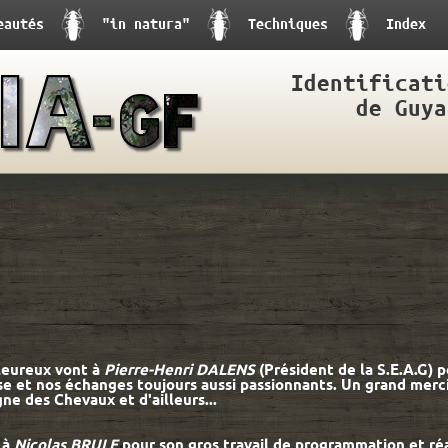
eautés
"in natura"
Techniques
Index
Identificati
de Guya
leureux vont à
Pierre-Henri DALENS
(Président de la S.E.A.G) p
ise et nos échanges toujours aussi passionnants. Un grand merc
e des Chevaux et d'ailleurs...
 à
Nicolas BRULE
pour son gros travail de programmation et réa