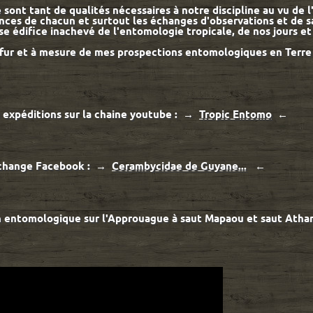
té sont tant de qualités nécessaires à notre discipline au vu de 
ances de chacun et surtout les échanges d'observations et de 
se édifice inachevé de l'entomologie tropicale, de nos jours et
 fur et à mesure de mes prospections entomologiques en Terre
xpéditions sur la chaine youtube : →
Tropic Entomo
hange Facebook : →
Cerambycidae de Guyane...
←
 entomologique sur l'Approuague à saut Mapaou et saut Athan