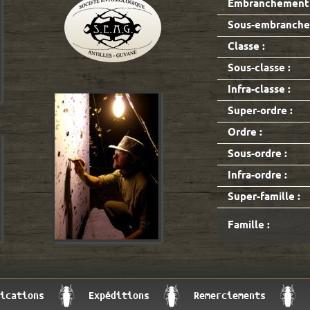
Embranchement 
Sous-embranche
Classe :
Sous-classe :
Infra-classe :
Super-ordre :
Ordre :
Sous-ordre :
Infra-ordre :
Super-famille :
Famille :
ications
Expéditions
Remerciements