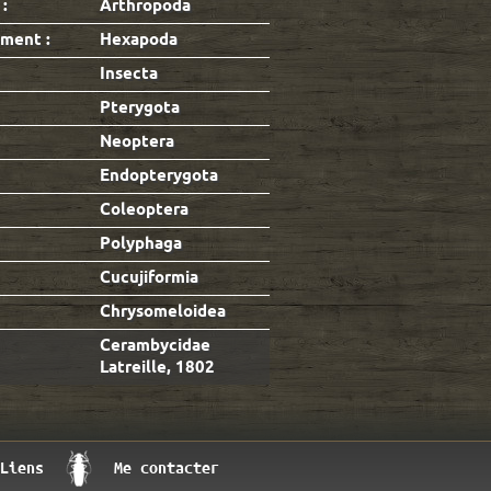
:
Arthropoda
ment :
Hexapoda
Insecta
Pterygota
Neoptera
Endopterygota
Coleoptera
Polyphaga
Cucujiformia
Chrysomeloidea
Cerambycidae
Latreille, 1802
Liens
Me contacter