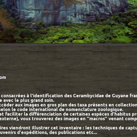
mologistes,
e prionia-gf.com
onsacrées à l'identification des Cerambycidae de Guyane franç
 avec le plus grand soin.
ccéder aux images en gros plan des taxa présents en collection,
 selon le code international de nomenclature zoologique.
t faciliter la différenciation de certaines espèces d'habitus p
externe), vous trouverez des images en ''macros'' venant compl
es viendront illustrer cet inventaire : les techniques de captu
 des souvenirs d'expéditions, des publications etc